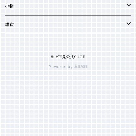
Tシャツ
小物
パーカー
ステッカー
雑貨
靴下
キーホルダー
バッグ
© ピア兄公式SHOP
スウェット
アクリルスタンド
ポーチ
Powered by
ベビー用品
クリアファイル
食器
文房具
クッション
PC・スマホ